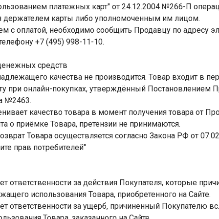
льзованием платежных карт" от 24.12.2004 №266-П опера
я держателем карты либо уполномоченным им лицом.
блем с оплатой, необходимо сообщить Продавцу по адресу эл
 телефону +7 (495) 998-11-10.
 денежных средств
 надлежащего качества не производится. Товар входит в пе
у при онлайн-покупках, утверждённый Постановлением П
а №2463.
ценивает качество товара в момент получения товара от Пр
а о приёмке Товара, претензии не принимаются.
возврат Товара осуществляется согласно Закона РФ от 07.02
щите прав потребителей"
сет ответственности за действия Покупателя, которые прич
жащего использования Товара, приобретенного на Сайте.
сет ответственности за ущерб, причиненный Покупателю в
ьзования Товара, заказанного на Сайте.