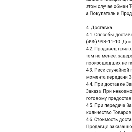
этом случае обмен Т
а Покупатель и Про
4. Доставка.
4.1. Способы достав
(495) 998-11-10. Дос
4.2. Продавец прило
тем не менее, заде
произошедших не по
4.3. Риск случайной
момента передачи З
4.4. При доставке З
Заказа. При невозмо
готовому предостави
4.5. При передаче З
количество Товаров 
4.6. Стоимость дост
Продавце заказанног