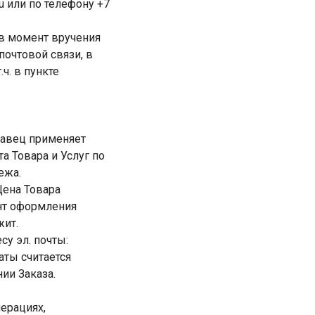
u или по телефону +7
 в момент вручения
почтовой связи, в
ч. в пункте
одавец применяет
а Товара и Услуг по
ежа.
Цена Товара
нт оформления
жит.
су эл. почты:
аты считается
ии Заказа.
перациях,