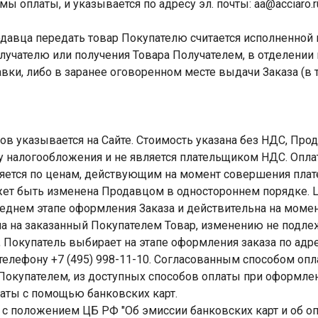
ы оплаты, и указывается по адресу эл. почты: aa@acciaro.r
одавца передать товар Покупателю считается исполненной
учателю или получения Товара Получателем, в отделении 
вки, либо в заранее оговоренном месте выдачи Заказа (в т.
ров указывается на Сайте. Стоимость указана без НДС, Пр
 налогообложения и не является плательщиком НДС. Оплат
яется по ценам, действующим на момент совершения плат
ожет быть изменена Продавцом в одностороннем порядке. 
леднем этапе оформления Заказа и действительна на моме
на на заказанный Покупателем Товар, изменению не подле
, Покупатель выбирает на этапе оформления заказа по адре
о телефону +7 (495) 998-11-10. Согласованным способом опл
Покупателем, из доступных способов оплаты при оформлен
латы с помощью банковских карт.
ии с положением ЦБ РФ "Об эмиссии банковских карт и об о