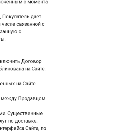
ключенным с момента
, Покупатель дает
 числе связанной с
язанную с
ты.
аключить Договор
бликована на Сайте,
енных на Сайте,
х между Продавцом
ями. Существенные
уг по доставке,
терфейса Сайта, по