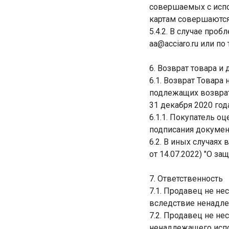
совершаемых с испо
картам совершаютс
5.4.2. В случае про
aa@acciaro.ru или по
6. Возврат товара и
6.1. Возврат Товара
подлежащих возврат
31 декабря 2020 год
6.1.1. Покупатель о
подписания документ
6.2. В иных случаях 
от 14.07.2022) "О за
7. Ответственность
7.1. Продавец не не
вследствие ненадле
7.2. Продавец не не
ненадлежащего испол