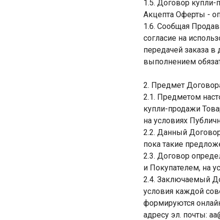
1.5. Договор купли-
Акцепта Оферты - оп
1.6. Сообщая Продав
согласие на исполь
передачей заказа в
выполнением обязат
2. Предмет Договор
2.1. Предметом нас
купли-продажи Товар
на условиях Публич
2.2. Данный Договор
пока такие предложе
2.3. Договор опред
и Покупателем, на у
2.4. Заключаемый Д
условия каждой сов
формируются онлайн
адресу эл. почты: aa