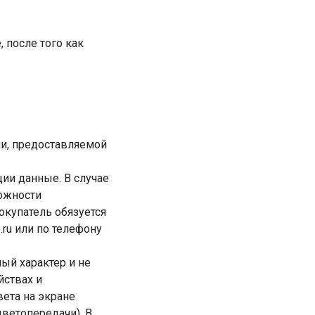
 после того как
ии, предоставляемой
ции данные. В случае
можности
купатель обязуется
.ru или по телефону
ый характер и не
йствах и
вета на экране
цветопередачи). В