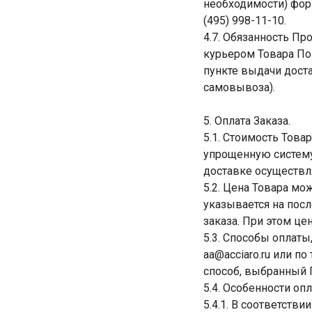
необходимости) форм
(495) 998-11-10.
4.7. Обязанность Пр
курьером Товара Пол
пункте выдачи доста
самовывоза).
5. Оплата Заказа.
5.1. Стоимость Това
упрощенную систему
доставке осуществл
5.2. Цена Товара м
указывается на пос
заказа. При этом це
5.3. Способы оплаты
aa@acciaro.ru или п
способ, выбранный 
5.4. Особенности оп
5.4.1. В соответств