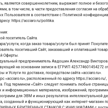
ь, является совершеннолетним, выражает полное и безог
ями, в том числе, в части предоставления согласия на обра
х Пользователя в соответствии с Политикой конфиденциа
су: https://acciaro.ru/politika.
ния:
й посетитель Сайта.
ара/услуги, когда заказ товара/услуги был принят Покупат
ватель посетивший Сайт, заказавший и оплативший товар/
й Оферты.
дуальный предприниматель Авдошин Александр Викторов
вующий на основании записи в ЕГРИП 425774601454272 от 
 и Услуги по доставке, посредством сайта «acciaro.ru».
рс «acciaro.ru», расположенный по адресу https://acciaro.ru
а. Под термином «Сайт» следует понимать любые страницы
их и информационных материалов, изображений, программно
рограмм для ЭВМ и иных результатов интеллектуальной де
та, созданный и функционирующий как интернет-магазин
ВНЫХ БРИТВЕННЫХ СТАНКОВ С ИНИЦИАЛАМИ с доставк