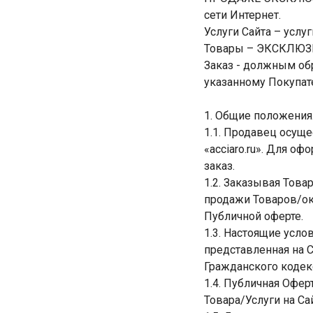
сети Интернет.
Услуги Сайта – услу
Товары – ЭКСКЛЮЗИ
Заказ - должным об
указанному Покупат
1. Общие положения
1.1. Продавец осуще
«acciaro.ru». Для о
заказ.
1.2. Заказывая Това
продажи Товаров/ок
Публичной оферте.
1.3. Настоящие усло
представленная на Са
Гражданского кодек
1.4. Публичная Офе
Товара/Услуги на Сай