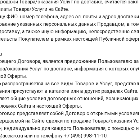
продажи Товара/оказания Услуг по доставке, считается за
латы Товара/Услуги на Сайте.
цу ФИО, номер телефона, адрес эл. почты и адрес доставки
зование указанных персональных данных Продавцом, в том
 доставку, а также иную информацию, непосредственно св
ельств Покупателем в рамках настоящей Публичной офер
а
тоящего Договора, является предложение Пользователю з
а/оказания Услуг по доставке, информация о которых опу
ной Оферты.
 распространяется на все виды Товаров и Услуг, представл
ния присутствуют в каталоге или в других разделах Сайта.
еляет общие условия договорных отношений, возникающи
словиях Сайта и настоящей Оферты.
оговор представляет собой Договор с открытыми услови
ершаемой на Сайте сделки по продаже Товара/оказания Усл
, индивидуально для каждого Пользователя, с помощью ин
@acciaro.ru или по телефону +7 (495) 998-11-10.