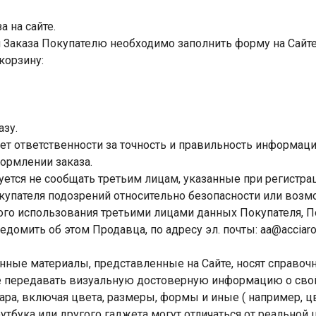
а на сайте.
 Заказа Покупателю необходимо заполнить форму на Сайте,
корзину:
азу.
сет ответственности за точность и правильность информац
ормлении заказа.
зуется не сообщать третьим лицам, указанные при регистра
купателя подозрений относительно безопасности или воз
го использования третьими лицами данных Покупателя, По
домить об этом Продавца, по адресу эл. почты: aa@acciaro
нные материалы, представленные на Сайте, носят справочн
е передавать визуальную достоверную информацию о сво
ара, включая цвета, размеры, формы и иные ( например, ц
утбука или другого гаджета могут отличаться от реальной 