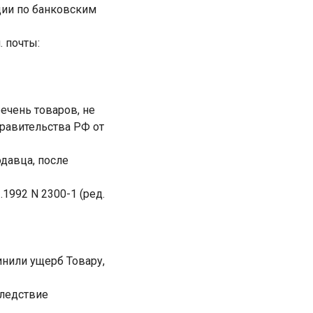
ции по банковским
. почты:
речень товаров, не
равительства РФ от
одавца, после
.1992 N 2300-1 (ред.
инили ущерб Товару,
следствие