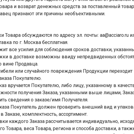
овара и возврат денежных средств за поставленный товар
давец признают эти причины необъективными.
ки Товара обсуждаются по адресу эл. почты: aa@acciaro.ru и
тавка по г. Москва бесплатная.
жит все усилия для соблюдения сроков доставки, указанных
ржки в доставке возможны ввиду непредвиденных обстоят
 вине Продавца.
 гибели или случайного повреждения Продукции переходит
аказа Покупателю.
аказ вручается Покупателю, либо лицу, указанному в качест
жности получения Заказа, указанными выше лицами, Заказ
ть сведения о заказе/имя Получателя.
аказа Покупатель должен проверить внешний вид и упаковк
в Заказе, комплектность, ассортимент.
авки каждого Заказа рассчитывается индивидуально, исход
о Товара, веса Товара, региона и способа доставки, а также